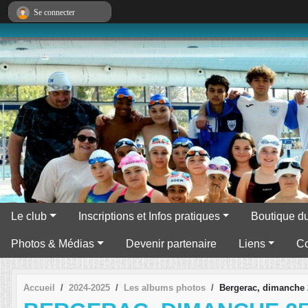
Panneau de gestion des cookies
Se connecter
Le club
Inscriptions et Infos pratiques
Boutique du
Photos & Médias
Devenir partenaire
Liens
Co
Accueil
2024-2025
Les albums photos
Bergerac, dimanche 