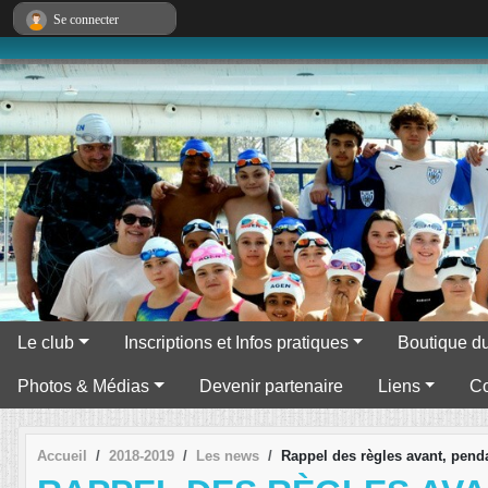
Panneau de gestion des cookies
Se connecter
Le club
Inscriptions et Infos pratiques
Boutique du
Photos & Médias
Devenir partenaire
Liens
Co
Accueil
2018-2019
Les news
Rappel des règles avant, penda