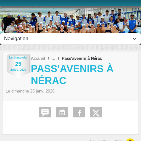
Panneau de gestion des cookies
Le
dimanche
Accueil
Pass'avenirs à Nérac
25
PASS'AVENIRS À
JANV.
2026
NÉRAC
Le
dimanche
25
janv.
2026