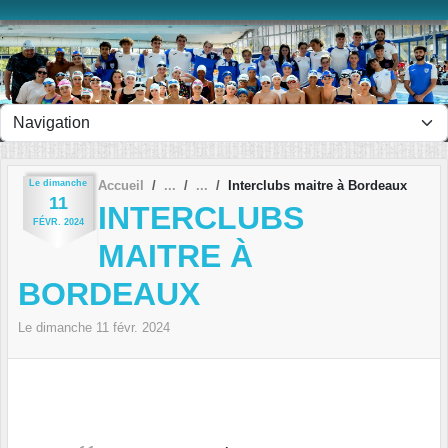
Panneau de gestion des cookies
Le
dimanche
Accueil
Interclubs maitre à Bordeaux
11
INTERCLUBS
FÉVR.
2024
MAITRE À
BORDEAUX
Le
dimanche
11
févr.
2024