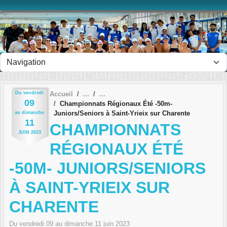
Panneau de gestion des cookies
Du
vendredi
Accueil
09
Championnats Régionaux Été -50m-
Juniors/Seniors à Saint-Yrieix sur Charente
au
dimanche
11
CHAMPIONNATS
JUIN
2023
RÉGIONAUX ÉTÉ
-50M- JUNIORS/SENIORS
À SAINT-YRIEIX SUR
CHARENTE
Du
vendredi
09
au
dimanche
11
juin
2023