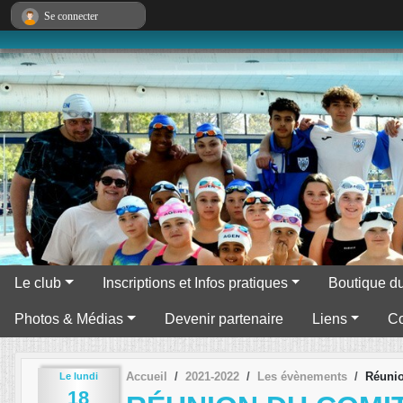
Panneau de gestion des cookies
Se connecter
Le club
Inscriptions et Infos pratiques
Boutique du
Photos & Médias
Devenir partenaire
Liens
Co
Accueil
2021-2022
Les évènements
Réunio
Le
lundi
18