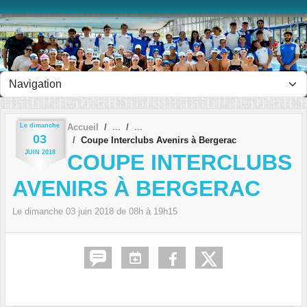
Panneau de gestion des cookies
Le
dimanche
Accueil
03
Coupe Interclubs Avenirs à Bergerac
JUIN
2018
COUPE INTERCLUBS
AVENIRS À BERGERAC
Le
dimanche
03
juin
2018
de 08h à 19h15