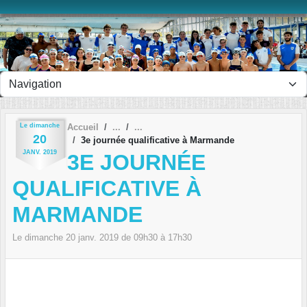
Panneau de gestion des cookies
Le
dimanche
Accueil
20
3e journée qualificative à Marmande
JANV.
2019
3E JOURNÉE
QUALIFICATIVE À
MARMANDE
Le
dimanche
20
janv.
2019
de 09h30 à 17h30